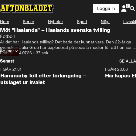
Logga in
Hem
Serier
Nyheter
Sport
Nöje
Livsstil
Möt ”Haalanda” – Haalands svenska tvilling
Fotboll
Är det här Haalands tvilling? Det hade det kunnat vara. Den 22-åriga 
svenskan Julia Grop har exploderat på sociala medier för att hon ser 
Se mer
Fotboll
•
04.07.26
•
37 sek
ut som den norske superstjärnan. 
Senast
SE ALLA
I GÅR 21:31
1:28
I GÅR 20:08
Hammarby föll efter förlängning –
Här kapas El
utslaget ur kvalet