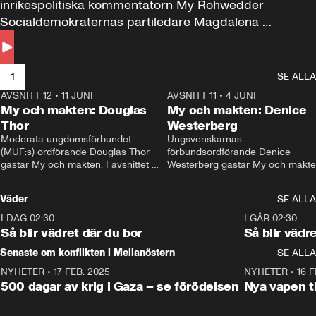
inrikespolitiska kommentatorn My Rohwedder 
Socialdemokraternas partiledare Magdalena 
Andersson till svars.
1
SE ALLA
AVSNITT 12
•
11 JUNI
26:27
AVSNITT 11
•
4 JUNI
2
My och makten: Douglas
My och makten: Denice
Thor
Westerberg
Moderata ungdomsförbundet 
Ungsvenskarnas 
(MUF:s) ordförande Douglas Thor 
förbundsordförande Denice 
gästar My och makten. I avsnittet 
Westerberg gästar My och makten.
diskuteras tonårsutvisningarna och 
avsnittet diskuteras migrationsfrå
hur Moderaterna ska locka väljare till 
och hur SD ska locka kvinnliga 
Väder
SE ALLA
valet i höst. 
väljare. 
I DAG 02:30
1:06
I GÅR 02:30
Så blir vädret där du bor
Så blir vädr
Senaste om konflikten i Mellanöstern
SE ALLA
NYHETER
•
17 FEB. 2025
0:45
NYHETER
•
16 F
500 dagar av krig i Gaza – se förödelsen
Nya vapen ti