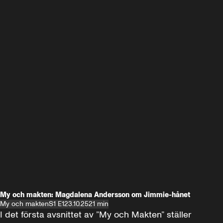
My och makten: Magdalena Andersson om Jimmie-hånet
My och makten
S1 E1
23.10.25
21 min
I det första avsnittet av ”My och Makten” ställer 