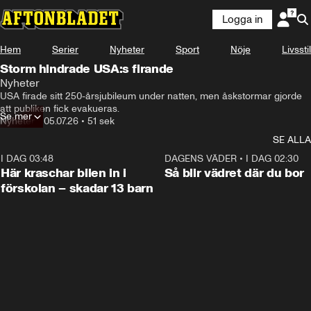
Logga in
Hem
Serier
Nyheter
Sport
Nöje
Livsstil
Storm hindrade USA:s firande
Nyheter
USA firade sitt 250-årsjubileum under natten, men åskstormar gjorde 
att publiken fick evakueras. 
Se mer
Nyheter
•
05.07.26
•
51 sek
SE ALLA
I DAG 03:48
0:29
DAGENS VÄDER
•
I DAG 02:30
Här kraschar bilen in i
Så blir vädret där du bor
förskolan – skadar 13 barn