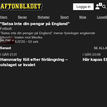
Logga in
Hem
Serier
Nyheter
Sport
Nöje
Livsstil
”Satsa inte din pengar på England”
Fotboll
”Satsa inte din pengar på England” menar fysiologer angående 
åttondelsfinalen mot Mexiko. 
Se mer
Fotboll
•
05.07.26
•
52 sek
Senast
SE ALLA
I GÅR 21:31
1:28
I GÅR 20:08
Hammarby föll efter förlängning –
Här kapas El
utslaget ur kvalet