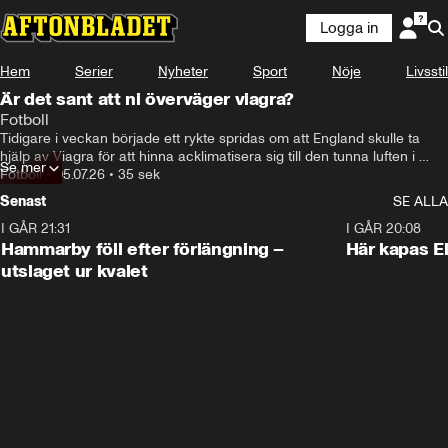
Logga in
Hem
Serier
Nyheter
Sport
Nöje
Livsstil
Är det sant att ni överväger viagra?
Fotboll
Tidigare i veckan började ett rykte spridas om att England skulle ta 
hjälp av Viagra för att hinna acklimatisera sig till den tunna luften i 
Se mer
Mexico City inför VM-åttondelen. Nu förbundskapten svarat på ryktet.
Fotboll
•
05.07.26
•
35 sek
Senast
SE ALLA
I GÅR 21:31
1:28
I GÅR 20:08
Hammarby föll efter förlängning –
Här kapas El
utslaget ur kvalet