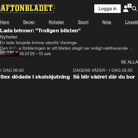
Logga in
Hem
Serier
Nyheter
Sport
Nöje
Livsstil
Lada brinner: ”Troligen blixten”
Nyheter
En lada började brinna utanför Haninge.

Den troliga förklaringen är att blixten slagit ner enligt vakthavande 
Se mer
befäl Kenneth Carlsson.
Nyheter
•
05.07.26
•
13 sek
SE ALLA
I DAG 06:40
0:47
DAGENS VÄDER
•
I DAG 02:30
Sex dödade i skolskjutning
Så blir vädret där du bor