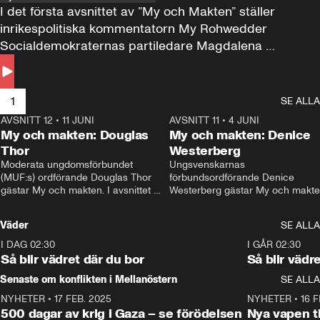
I det första avsnittet av ”My och Makten” ställer 
inrikespolitiska kommentatorn My Rohwedder 
Socialdemokraternas partiledare Magdalena 
Andersson till svars.
1
SE ALLA
AVSNITT 12
•
11 JUNI
26:27
AVSNITT 11
•
4 JUNI
2
My och makten: Douglas
My och makten: Denice
Thor
Westerberg
Moderata ungdomsförbundet 
Ungsvenskarnas 
(MUF:s) ordförande Douglas Thor 
förbundsordförande Denice 
gästar My och makten. I avsnittet 
Westerberg gästar My och makten.
diskuteras tonårsutvisningarna och 
avsnittet diskuteras migrationsfrå
hur Moderaterna ska locka väljare till 
och hur SD ska locka kvinnliga 
Väder
SE ALLA
valet i höst. 
väljare. 
I DAG 02:30
1:06
I GÅR 02:30
Så blir vädret där du bor
Så blir vädr
Senaste om konflikten i Mellanöstern
SE ALLA
NYHETER
•
17 FEB. 2025
0:45
NYHETER
•
16 F
500 dagar av krig i Gaza – se förödelsen
Nya vapen ti