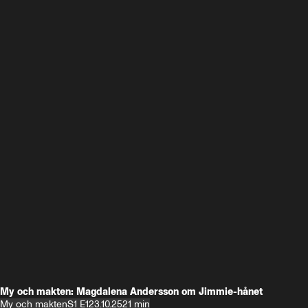
My och makten: Magdalena Andersson om Jimmie-hånet
My och makten
S1 E1
23.10.25
21 min