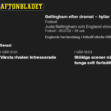
Bellingham efter dramat – hyllar 
Fotboll
Jude Bellingham och England vinne
Fotboll
•
06.07.26
•
38 sek
Englands herrlandslag i fotboll
Fotbolls-VM
Senast
I GÅR 21:51
0:31
I GÅR 18:53
Värsta rivalen intresserade
Stökiga scener nä
tunga svit fortsät