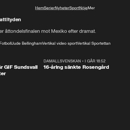
Hem
Serier
Nyheter
Sport
Nöje
Mer
Livsstil
attityden
r åttondelsfinalen mot Mexiko efter dramat.
Fotboll
Jude Bellingham
Vertikal video sport
Vertikal Sportettan
1:44
DAMALLSVENSKAN
•
I GÅR 18:52
0:4
r GIF Sundsvall
16-åring sänkte Rosengård
ter