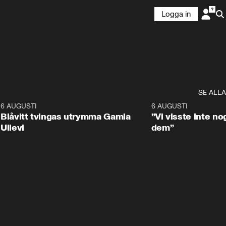
Logga in
SE ALLA
7
6 AUGUSTI
0:29
6 AUGUSTI
Blåvitt tvingas utrymma Gamla
”Vi visste inte n
Ullevi
dem”