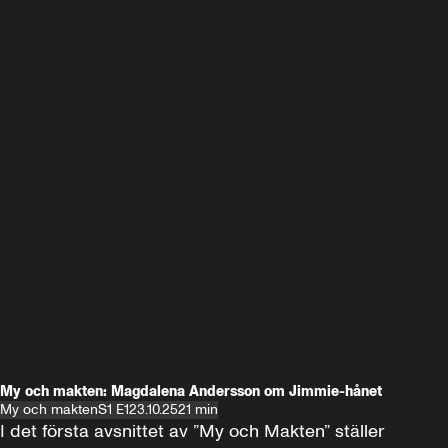
My och makten: Magdalena Andersson om Jimmie-hånet
My och makten
S1 E1
23.10.25
21 min
I det första avsnittet av ”My och Makten” ställer 