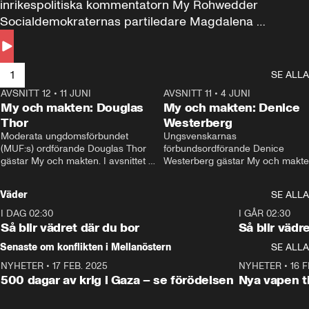
inrikespolitiska kommentatorn My Rohwedder 
Socialdemokraternas partiledare Magdalena 
Andersson till svars.
1
SE ALLA
AVSNITT 12
•
11 JUNI
26:27
AVSNITT 11
•
4 JUNI
2
My och makten: Douglas
My och makten: Denice
Thor
Westerberg
Moderata ungdomsförbundet 
Ungsvenskarnas 
(MUF:s) ordförande Douglas Thor 
förbundsordförande Denice 
gästar My och makten. I avsnittet 
Westerberg gästar My och makten.
diskuteras tonårsutvisningarna och 
avsnittet diskuteras migrationsfrå
hur Moderaterna ska locka väljare till 
och hur SD ska locka kvinnliga 
Väder
SE ALLA
valet i höst. 
väljare. 
I DAG 02:30
1:06
I GÅR 02:30
Så blir vädret där du bor
Så blir vädr
Senaste om konflikten i Mellanöstern
SE ALLA
NYHETER
•
17 FEB. 2025
0:45
NYHETER
•
16 F
500 dagar av krig i Gaza – se förödelsen
Nya vapen ti