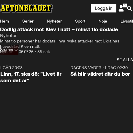
Logga in
Hem
Serier
Nyheter
Sport
Nöje
Livsstil
Dödlig attack mot Kiev i natt – minst tio dödade
Nyheter
Minst tio personer har dödats i nya ryska attacker mot Ukrainas 
huvudstad Kiev i natt. 
Se mer
Nyheter
•
06.07.26
•
35 sek
SE ALLA
I GÅR 20:08
4:36
DAGENS VÄDER
•
I DAG 02:30
Linn, 17, ska dö: ”Livet är
Så blir vädret där du bor
som det är”