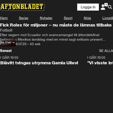
Logga in
Hem
Serier
Nyheter
Sport
Nöje
Livsstil
Fick Rolex för miljoner – nu måste de lämnas tillbaka
Fotboll
Efter segern mot Ecuador och avancemanget till åttondelsfinal 
belönades Mexikos landslag med en minst sagt exklusiv present.

Se mer
Den amerikanska youtubern Stevewilldoit delade ut Rolex-klockor till 
Fotboll
•
06.07.26
•
43 sek
samtliga spelare och ledare – gåvor till ett sammanlagt värde av 
Senast
SE ALLA
omkring 9,6 miljoner kronor.

Men glädjen blev kortvarig.
I GÅR 19:55
0:29
I GÅR 19:55
Blåvitt tvingas utrymma Gamla Ullevi
”Vi visste 