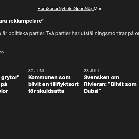
Hem
Serier
Nyheter
Sport
Nöje
Mer
Livsstil
vara reklampelare”
rbo är politiska partier. Två partier har utställningsmontrar 
bo
1:07
30 JUNI
1:24
23 JULI
1:4
 grytor"
Kommunen som
Svensken om
 på
blivit en tillflyktsort
Rivieran: "Blivit som
lor
för skuldsatta
Dubai"