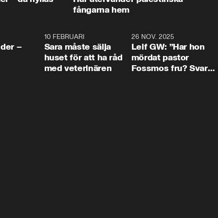
fångarna hem
4:24
10 FEBRUARI
4:13
26 NOV. 2025
8:1
der –
Sara måste sälja
Leif GW: ”Har hon
huset för att ha råd
mördat pastor
med veterinären
Fossmos fru? Svar
nej.”