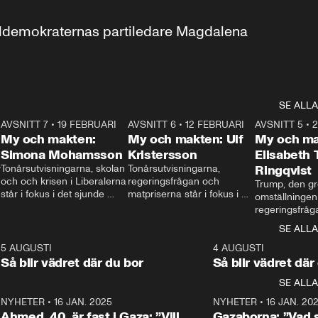
aldemokraternas partiledare Magdalena 
SE ALLA
7
AVSNITT 7
•
19 FEBRUARI
24:30
AVSNITT 6
•
12 FEBRUARI
27:30
AVSNITT 5
•
My och makten:
My och makten: Ulf
My och ma
Simona Mohamsson
Kristersson
Elisabeth
 
Tonårsutvisningarna, skolan 
Tonårsutvisningarna, 
Ringqvist
och och krisen i Liberalerna 
regeringsfrågan och 
Trump, den gr
står i fokus i det sjunde 
matpriserna står i fokus i 
omställningen
avsnittet av ”My och 
det sjätte avsnittet av ”My 
regeringsfråga
makten”. Se när 
och makten”. Se när 
centrum i det 
SE ALLA
Aftonbladets inrikespolitiska 
Aftonbladets inrikespolitiska 
avsnittet av ”
kommentator My 
kommentator My 
6
5 AUGUSTI
1:06
4 AUGUSTI
Makten”. Se nä
Rohwedder ställer 
Rohwedder ställer 
Så blir vädret där du bor
Så blir vädret där
Aftonbladets in
utbildnings- och 
statsminister Ulf Kristersson 
kommentator 
SE ALLA
integrationsminister Simona 
till svars.
Rohwedder stäl
Mohamsson till svars.
Centerpartiets
2
NYHETER
•
16 JAN. 2025
1:01
NYHETER
•
16 JAN. 20
Thand Ring till
Ahmed, 40, är fast i Gaza: ”Vill
Gazaborna: ”Vad s