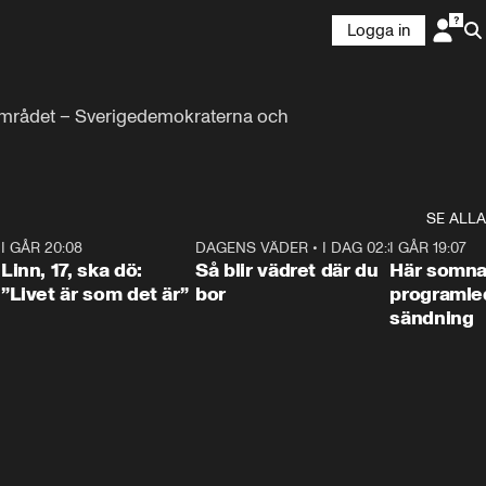
Logga in
på området – Sverigedemokraterna och 
SE ALLA
2
I GÅR 20:08
4:36
DAGENS VÄDER
•
I DAG 02:30
1:06
I GÅR 19:07
Linn, 17, ska dö:
Så blir vädret där du
Här somna
”Livet är som det är”
bor
programled
sändning