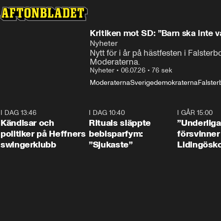
Kritiken mot SD: ”Barn ska inte 
Nyheter
Nytt för i år på hästfesten i Falste
Moderaterna. 
Nyheter
•
06.07.26
•
76 sek
Moderaterna
Sverigedemokraterna
Falster
I DAG 13:46
0:55
I DAG 10:40
1:01
I GÅR 15:00
Kändisar och
Rituals släppte
”Underliga
politiker på Heffners
bebisparfym:
försvinner
swingerklubb
”Sjukaste”
Lidingösko