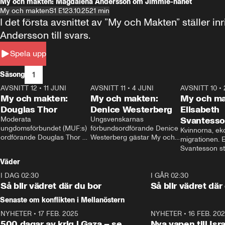
My och makten: Magdalena Andersson om Jimmie-hånet
My och makten
S1 E1
23.10.25
21 min
I det första avsnittet av ”My och Makten” ställe
Andersson till svars.
Spela upp
1
Säsong
AVSNITT 12
•
11 JUNI
26:27
AVSNITT 11
•
4 JUNI
23:40
AVSNITT 10
•
My och makten:
My och makten:
My och ma
Douglas Thor
Denice Westerberg
Elisabeth
Moderata 
Ungsvenskarnas 
Svantess
ungdomsförbundet (MUF:s) 
förbundsordförande Denice 
Kvinnorna, ek
ordförande Douglas Thor 
Westerberg gästar My och 
migrationen. E
gästar My och makten. I 
makten. I avsnittet 
Svantesson stäl
avsnittet diskuteras 
diskuteras migrationsfrågan 
när finansmini
Väder
tonårsutvisningarna och hur 
och hur SD ska locka 
Moderaterna ska locka 
kvinnliga väljare. 
I DAG 02:30
1:06
I GÅR 02:30
väljare till valet i höst. 
Så blir vädret där du bor
Så blir vädret där
Senaste om konflikten i Mellanöstern
NYHETER
•
17 FEB. 2025
0:45
NYHETER
•
16 FEB. 20
500 dagar av krig i Gaza – se
Nya vapen till Isr