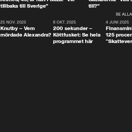
tillbaka till Sverige”
till?”
SE ALLA
3
25 NOV. 2025
31:05
8 OKT. 2025
4:29
4 JUNI 2025
Knutby – Vem
200 sekunder –
Finansmin
mördade Alexandra?
Köttfusket: Se hela
125 procent
programmet här
"Skattever
viktig uppg