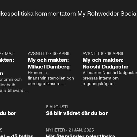
r inrikespolitiska kommentatorn My Rohwedder Soci
27 MAJ
3:51
AVSNITT 9
•
30 APRIL
24:00
AVSNITT 8
•
16 APRIL
25:1
kten:
My och makten:
My och makten:
Mikael Damberg
Nooshi Dadgostar
on
Ekonomin, 
V-ledaren Nooshi Dadgostar
finansministerrollen och 
pressas internt om 
onomin och 
demografikrisen. 
regeringsfrågan.

lisabeth 
Oppositionen ställs till svars 
I Aftonbladets 
ls till svars 
när Socialdemokraternas 
partiledarutfrågning ”My 
stern gästar 
Mikael Damberg gästar My 
och Makten” sätter hon ner 
My och Makten. 
och Makten. 
foten mot kritikerna:

1:06
6 AUGUSTI
1:0
– Vi ställer upp i val. Ska vi 
 du bor
Så blir vädret där du bor
vara med så sitter vi förstås 
25
1:22
NYHETER
•
21 JAN. 2025
0:5
ael – då hyllas
Här återvänder palestinska