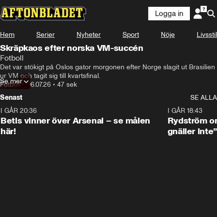
Logga in
Hem
Serier
Nyheter
Sport
Nöje
Livsstil
Skräpkaos efter norska VM-succén
Fotboll
Det var stökigt på Oslos gator morgonen efter Norge slagit ut Brasilien 
ur VM och tagit sig till kvartsfinal. 
Se mer
Fotboll
•
06.07.26
•
47 sek
Senast
SE ALLA
I GÅR 20:36
1:30
I GÅR 18:43
Betis vinner över Arsenal – se målen
Rydström om
här!
gnäller inte”