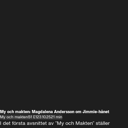
My och makten: Magdalena Andersson om Jimmie-hånet
My och makten
S1 E1
23.10.25
21 min
I det första avsnittet av ”My och Makten” ställer 