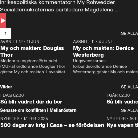
inrikespolitiska kommentatorn My Rohwedder 
Socialdemokraternas partiledare Magdalena 
Andersson till svars.
1
SE ALLA
AVSNITT 12
•
11 JUNI
26:27
AVSNITT 11
•
4 JUNI
2
My och makten: Douglas
My och makten: Denice
Thor
Westerberg
Moderata ungdomsförbundet 
Ungsvenskarnas 
(MUF:s) ordförande Douglas Thor 
förbundsordförande Denice 
gästar My och makten. I avsnittet 
Westerberg gästar My och makten.
diskuteras tonårsutvisningarna och 
avsnittet diskuteras migrationsfrå
hur Moderaterna ska locka väljare till 
och hur SD ska locka kvinnliga 
Väder
SE ALLA
valet i höst. 
väljare. 
I DAG 02:30
1:06
I GÅR 02:30
Så blir vädret där du bor
Så blir vädr
Senaste om konflikten i Mellanöstern
SE ALLA
NYHETER
•
17 FEB. 2025
0:45
NYHETER
•
16 F
500 dagar av krig i Gaza – se förödelsen
Nya vapen ti