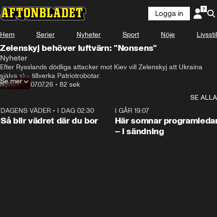
Logga in
Hem
Serier
Nyheter
Sport
Nöje
Livsstil
Zelenskyj behöver luftvärn: "Nonsens"
Nyheter
Efter Rysslands dödliga attacker mot Kiev vill Zelenskyj att Ukraina 
själva ska tillverka Patriotrobotar.
Se mer
Nyheter
•
07.07.26
•
82 sek
SE ALLA
DAGENS VÄDER
•
I DAG 02:30
1:06
I GÅR 19:07
Så blir vädret där du bor
Här somnar programleda
– i sändning