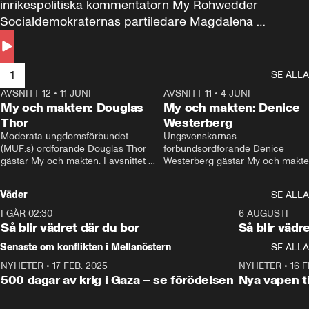
inrikespolitiska kommentatorn My Rohwedder 
Socialdemokraternas partiledare Magdalena 
Andersson till svars.
1
SE ALLA
AVSNITT 12
•
11 JUNI
26:27
AVSNITT 11
•
4 JUNI
2
My och makten: Douglas
My och makten: Denice
Thor
Westerberg
Moderata ungdomsförbundet 
Ungsvenskarnas 
(MUF:s) ordförande Douglas Thor 
förbundsordförande Denice 
gästar My och makten. I avsnittet 
Westerberg gästar My och makten.
diskuteras tonårsutvisningarna och 
avsnittet diskuteras migrationsfrå
hur Moderaterna ska locka väljare till 
och hur SD ska locka kvinnliga 
Väder
SE ALLA
valet i höst. 
väljare. 
I GÅR 02:30
1:06
6 AUGUSTI
Så blir vädret där du bor
Så blir vädr
Senaste om konflikten i Mellanöstern
SE ALLA
NYHETER
•
17 FEB. 2025
0:45
NYHETER
•
16 F
500 dagar av krig i Gaza – se förödelsen
Nya vapen ti