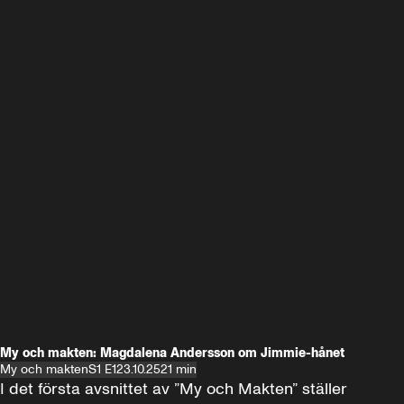
My och makten: Magdalena Andersson om Jimmie-hånet
My och makten
S1 E1
23.10.25
21 min
I det första avsnittet av ”My och Makten” ställer 