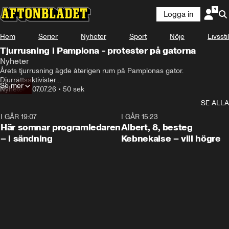
Logga in
Hem
Serier
Nyheter
Sport
Nöje
Livsstil
Tjurrusning i Pamplona - protester på gatorna
Nyheter
Årets tjurrusning ägde återigen rum på Pamplonas gator. 
Djurrättsaktivister

Se mer
protesterade med röd färg.
Nyheter
•
07.07.26
•
50 sek
SE ALLA
I GÅR 19:07
0:45
I GÅR 15:23
Här somnar programledaren
Albert, 8, besteg
– i sändning
Kebnekaise – vill högre