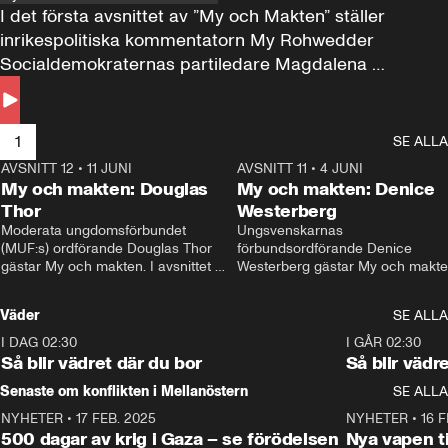
I det första avsnittet av ”My och Makten” ställer 
inrikespolitiska kommentatorn My Rohwedder 
Socialdemokraternas partiledare Magdalena 
Andersson till svars.
1
SE ALLA
AVSNITT 12
•
11 JUNI
26:27
AVSNITT 11
•
4 JUNI
2
My och makten: Douglas
My och makten: Denice
Thor
Westerberg
Moderata ungdomsförbundet 
Ungsvenskarnas 
(MUF:s) ordförande Douglas Thor 
förbundsordförande Denice 
gästar My och makten. I avsnittet 
Westerberg gästar My och makten.
diskuteras tonårsutvisningarna och 
avsnittet diskuteras migrationsfrå
hur Moderaterna ska locka väljare till 
och hur SD ska locka kvinnliga 
Väder
SE ALLA
valet i höst. 
väljare. 
I DAG 02:30
1:06
I GÅR 02:30
Så blir vädret där du bor
Så blir vädr
Senaste om konflikten i Mellanöstern
SE ALLA
NYHETER
•
17 FEB. 2025
0:45
NYHETER
•
16 F
500 dagar av krig i Gaza – se förödelsen
Nya vapen ti