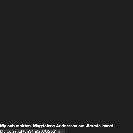
My och makten: Magdalena Andersson om Jimmie-hånet
My och makten
S1 E1
23.10.25
21 min