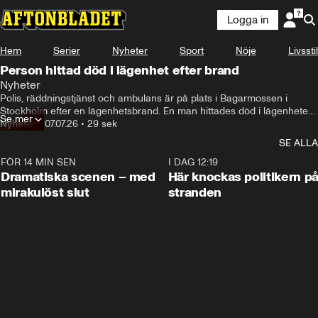
Logga in
Hem
Serier
Nyheter
Sport
Nöje
Livsstil
Person hittad död i lägenhet efter brand
Nyheter
Polis, räddningstjänst och ambulans är på plats i Bagarmossen i 
Stockholm efter en lägenhetsbrand. En man hittades död i lägenheten 
Se mer
och enligt uppgifter fann man även vapen i trapphuset.
Nyheter
•
07.07.26
•
29 sek
SE ALLA
FÖR 14 MIN SEN
0:42
I DAG 12:19
Dramatiska scenen – med
Här knockas politikern p
mirakulöst slut
stranden