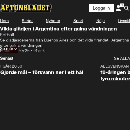
Logga in
Hem
Serier
Nyheter
Sport
Nöje
Livsstil
Vilda glädjen i Argentina efter galna vändningen
Fotboll
Se glädjescenerna från Buenos Aires och det vilda firandet i Argentina 
efter galna vändningen
Se mer
Fotboll
•
07.07.26
•
91 sek
Senast
SE ALLA
I GÅR 20:50
0:31
ALLSVENSKAN
Gjorde mål – försvann ner i ett hål
19-åringen b
fyra minute