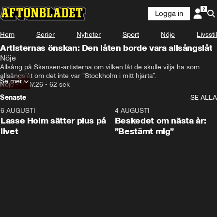
Logga in
Hem
Serier
Nyheter
Sport
Nöje
Livsstil
Artisternas önskan: Den låten borde vara allsångslåt
Nöje
Allsång på Skansen-artisterna om vilken låt de skulle vilja ha som 
allsångslåt om det inte var ”Stockholm i mitt hjärta”.
Se mer
Nöje
•
07.07.26
•
62 sek
Senaste
SE ALLA
6 AUGUSTI
1:04
4 AUGUSTI
Lasse Holm sätter plus på
Beskedet om nästa år:
livet
”Bestämt mig”