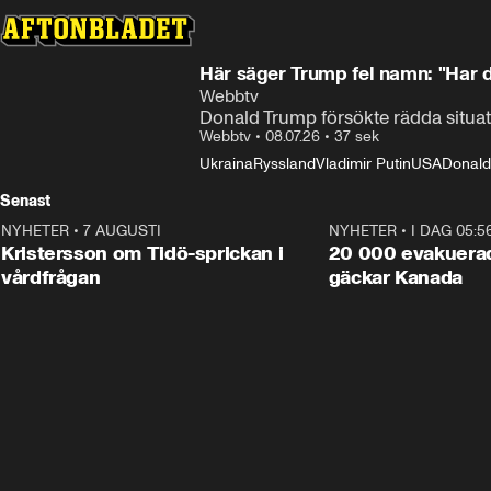
Här säger Trump fel namn: "Har du
Webbtv
Donald Trump försökte rädda situati
Webbtv
•
08.07.26
•
37 sek
Ukraina
Ryssland
Vladimir Putin
USA
Donald
Senast
NYHETER
•
7 AUGUSTI
0:42
NYHETER
•
I DAG 05:5
Kristersson om Tidö-sprickan i
20 000 evakuerad
vårdfrågan
gäckar Kanada