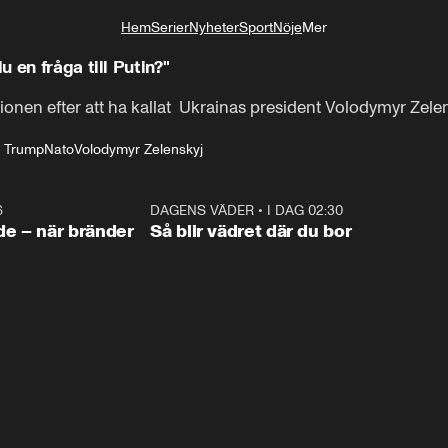
Hem
Serier
Nyheter
Sport
Nöje
Mer
Livsstil
 en fråga till Putin?"
onen efter att ha kallat  Ukrainas president Volodymyr Zelen
 Trump
Nato
Volodymyr Zelenskyj
6
0:38
DAGENS VÄDER
•
I DAG 02:30
1:0
e – när bränder
Så blir vädret där du bor