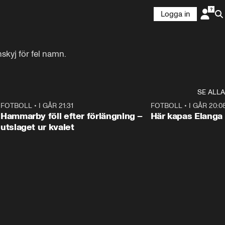
Logga in
skyj för fel namn.
SE ALLA
6
FOTBOLL
•
I GÅR 21:31
1:28
FOTBOLL
•
I GÅR 20:0
Hammarby föll efter förlängning –
Här kapas Elanga 
utslaget ur kvalet