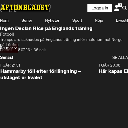
Logga in
Hem
Serier
Nyheter
Sport
Nöje
Livsstil
Ingen Declan Rice på Englands träning
Fotboll
Tre spelare saknades på Englands träning inför matchen mot Norge 
på Lördag.
Se mer
Fotboll
•
08.07.26
•
36 sek
Senast
SE ALLA
I GÅR 21:31
1:28
I GÅR 20:08
Hammarby föll efter förlängning –
Här kapas El
utslaget ur kvalet