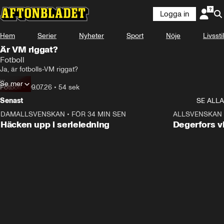
Logga in
Hem
Serier
Nyheter
Sport
Nöje
Livsstil
Är VM riggat?
Fotboll
Ja, är fotbolls-VM riggat? 

Se mer
Sportbladets reporter Amanda Svensson har varit ute på stan och hört 
Fotboll
•
09.07.26
•
54 sek
vad just ni har att säga om saken.
Senast
SE ALLA
DAMALLSVENSKAN
•
FÖR 34 MIN SEN
0:56
ALLSVENSKAN
Häcken upp i serieledning
Degerfors v