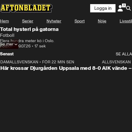
Logga in
Hem
Serier
Nyheter
Sport
Nöje
Livsstil
Total hysteri på gatorna
Fotboll
Flera hundra meter kö i Oslo.
Se mer
Fotboll
•
09.07.26
•
17 sek
Senast
SE ALLA
DAMALLSVENSKAN
•
FÖR 22 MIN SEN
1:39
ALLSVENSKAN
Här krossar Djurgården Uppsala med 8-0
AIK vände – 