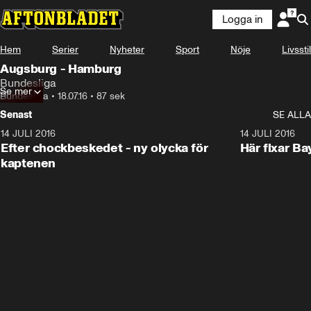
Logga in
Hem
Serier
Nyheter
Sport
Nöje
Livsstil
Augsburg - Hamburg
Bundesliga
Se mer
Bundesliga
•
18.07.16
•
87 sek
Senast
SE ALLA
14 JULI 2016
1:27
14 JULI 2016
Efter chockbeskedet - ny olycka för
Här fixar Bay
kaptenen