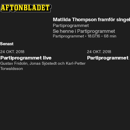
Matilda Thompson framför singe
Partiprogrammet
Se henne i Partiprogrammet
Partiprogrammet
•
18.07.16
•
68 min
Senast
24 OKT. 2018
32:13
24 OKT. 2018
Partiprogrammet live
Partiprogrammet 
Gustav Fridolin, Jonas Sjöstedt och Karl-Petter 
Torwaldsson