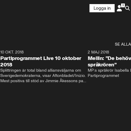
Logga in
SE ALLA
2
10 OKT. 2018
28:52
2 MAJ 2018
-
Partiprogrammet Live 10 oktober
Mellin: ”De behöv
2018
språkrören”
Splittringen är total bland alliansväljarna om 
MP:s språkrör Isabella L
Sverigedemokraterna, visar Aftonbladet/Inizio. 
Partiprogrammet
Mest positiva till stöd av Jimmie Åkessons parti 
är KD och M. Bland Annie Lööfs väljare säger 
väljarna blankt nej till SD – 92 procent vill i 
stället regera med hjälp av 
Socialdemokraterna.