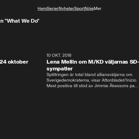
Hem
Serier
Nyheter
Sport
Nöje
Mer
Livsstil
ln "What We Do"
32:13
10 OKT. 2018
28:5
24 oktober
Lena Mellin om M/KD väljarnas SD
sympatier
Splittringen är total bland alliansväljarna om 
Sverigedemokraterna, visar Aftonbladet/Inizio. 
Mest positiva till stöd av Jimmie Åkessons parti 
är KD och M. Bland Annie Lööfs väljare säger 
väljarna blankt nej till SD – 92 procent vill i 
stället regera med hjälp av 
Socialdemokraterna.