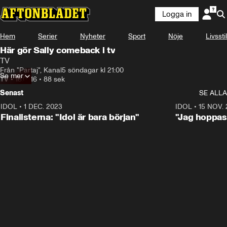
Logga in
Hem
Serier
Nyheter
Sport
Nöje
Livsstil
Här gör Sally comeback i tv
TV
Från "Partaj", Kanal5 söndagar kl 21:00
Se mer
TV
•
18.07.16
•
88 sek
Senast
SE ALLA
IDOL
•
1 DEC. 2023
0:56
IDOL
•
15 NOV.
Finalisterna: "Idol är bara början"
"Jag hoppas 