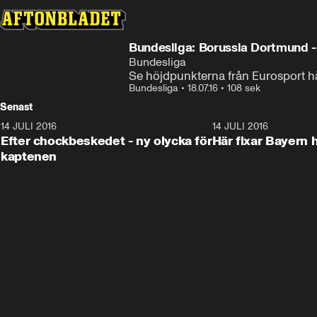
Bundesliga: Borussia Dortmund 
Bundesliga
Se höjdpunkterna från Eurosport h
Bundesliga
•
18.07.16
•
108 sek
Senast
14 JULI 2016
1:27
14 JULI 2016
Efter chockbeskedet - ny olycka för
Här fixar Bayern h
kaptenen