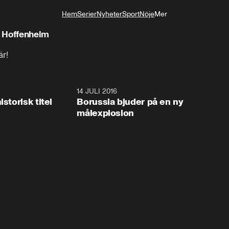
Hem
Serier
Nyheter
Sport
Nöje
Mer
Livsstil
- Hoffenheim
är!
1:15
14 JULI 2016
1:2
istorisk titel
Borussia bjuder på en ny
målexplosion