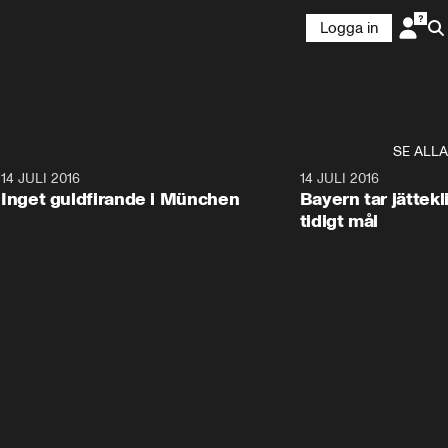
Logga in
SE ALLA
9
14 JULI 2016
1:49
14 JULI 2016
Inget guldfirande i München
Bayern tar jättekl
tidigt mål