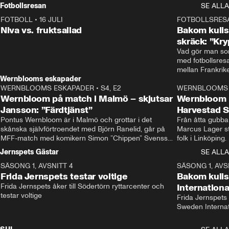
Rydström tar över
Fotbollsresan
SE ALLA
FOTBOLL
•
16 JULI
0:44
FOTBOLLSRES
Niva vs. fruktsallad
Bakom kulis
skräck: ”Kry
Vad gör man som
med fotbollsres
Wernblooms eskapader
WERNBLOOMS ESKAPADER
•
S4, E2
38:23
WERNBLOOMS 
Wernbloom på match i Malmö – skjutsar
Wernbloom 
Jansson: ”Färdtjänst”
Harvestad 
Pontus Wernbloom är i Malmö och grottar i det 
Från åtta gubbar 
skånska självförtroendet med Björn Ranelid, går på 
Marcus Lager sta
MFF-match med komikern Simon ”Chippen” Svensson 
folk i Linköping
och hjälper skadade stjärnbacken Pontus Jansson 
och Wernbloom kl
Jernspets Gästar
SE ALLA
hem. 
SÄSONG 1, AVSNITT 4
13:37
SÄSONG 1, AVS
Frida Jernspets testar voltige
Bakom kuli
Frida Jernspets åker till Södertörn ryttarcenter och 
Internation
testar voltige
Frida Jernspets 
Sweden Interna