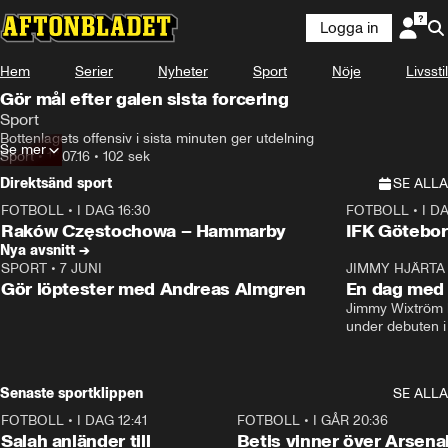
Logga in
Hem
Serier
Nyheter
Sport
Nöje
Livsstil
Gör mål efter galen sista forcering
Sport
Bottenlagets offensiv i sista minuten ger utdelning
Se mer
Sport
•
18.07.16
•
102 sek
Direktsänd sport
SE ALLA
FOTBOLL
•
I DAG 16:30
FOTBOLL
•
I D
Plus
Plus
Raków Częstochowa – Hammarby
IFK Götebor
Nya avsnitt →
SPORT
•
7 JUNI
16:36
JIMMY HJÄRTA
Gör löptester med Andreas Almgren
En dag med 
Jimmy Wixtröm 
under debuten i
Senaste sportklippen
SE ALLA
FOTBOLL
•
I DAG 12:41
0:42
FOTBOLL
•
I GÅR 20:36
Salah anländer till
Betis vinner över Arsena