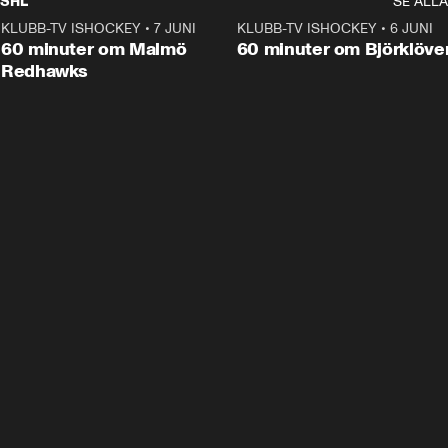
SHL
SE ALLA
KLUBB-TV ISHOCKEY
•
7 JUNI
1:02:53
KLUBB-TV ISHOCKEY
•
6 JUNI
1:0
Plus
60 minuter om Malmö
60 minuter om Björklöve
Redhawks