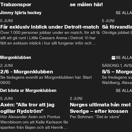
Trabzonspor
se målen här!
Jimmy hjärta hockey
SE ALLA
5 JUNI
11:14
5 JUNI
Får exklusiv inblick under Detroit-match
Så förvandl
Över 1 000 personer jobbar under en match, för att få 
Otroliga jobbet
allt att gå runt i Little Ceasars Arena i Detroit. Vi har 
fått en exklusiv inblick i hur allt fungerar inför och 
under match i världens bästa hockeyliga
Morgonklubben
SE ALLA
2 JUNI
SÄSONG 1, AVSN
2/6 - Morgonklubben
8/5 – Morg
Se tisdagens avsnitt av Morgonklubben här. Start 
Se fredagens av
09.00. 
Det bästa ur Morgonklubben
SE ALLA
5 JUNI
0:44
2 JUNI
Axén: ”Alla tror att jag
Norges ultimata hån mot
ogillar Rydström”
Sverige – efter krossen
Hör Alexander Axén och Pontus 
Per Bohman: ”Det är värre”
Wernbloom om att Kalle Karlsson får 
sparken från Bajen och att Henrik 