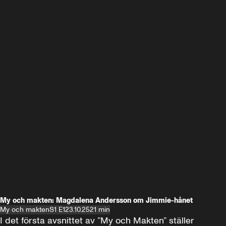
My och makten: Magdalena Andersson om Jimmie-hånet
My och makten
S1 E1
23.10.25
21 min
I det första avsnittet av ”My och Makten” ställer 