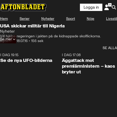
Logga in
Hem
Serier
Nyheter
Sport
Nöje
Livsstil
USA skickar militär till Nigeria
Nyheter
Vill hjälpa regeringen i jakten på de kidnappade skolflickorna.
Se mer
Nyheter
•
18.07.16
•
156 sek
SE ALLA
I DAG 19:15
0:36
I DAG 17:08
Se de nya UFO-bilderna
Äggattack mot
premiärministern – kaos
bryter ut