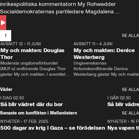
inrikespolitiska kommentatorn My Rohwedder 
Socialdemokraternas partiledare Magdalena 
Andersson till svars.
1
SE ALLA
AVSNITT 12
•
11 JUNI
26:27
AVSNITT 11
•
4 JUNI
2
My och makten: Douglas
My och makten: Denice
Thor
Westerberg
Moderata ungdomsförbundet 
Ungsvenskarnas 
(MUF:s) ordförande Douglas Thor 
förbundsordförande Denice 
gästar My och makten. I avsnittet 
Westerberg gästar My och makten.
diskuteras tonårsutvisningarna och 
avsnittet diskuteras migrationsfrå
hur Moderaterna ska locka väljare till 
och hur SD ska locka kvinnliga 
Väder
SE ALLA
valet i höst. 
väljare. 
I DAG 02:30
1:06
I GÅR 02:30
Så blir vädret där du bor
Så blir vädr
Senaste om konflikten i Mellanöstern
SE ALLA
NYHETER
•
17 FEB. 2025
0:45
NYHETER
•
16 F
500 dagar av krig i Gaza – se förödelsen
Nya vapen ti