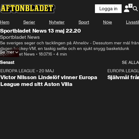
Logga in
Hem
Serier
Nyheter
Sport
Nöje
Livsstil
Sportbladet News 13 maj 22.20
Sportbladet News
Se sveriges seger och tacklingen på Ahnelöv - Dessutom mer mål från 
dagen hockey-VM, en taskig selfie och en sjukt snygg basketdunk
Se mer
Sportbladet News
•
18.07.16
•
4 min
Senast
SE ALLA
EUROPA LEAGUE
•
20 MAJ
1:32
EUROPA LEAG
Victor Nilsson Lindelöf vinner Europa
Självmål frå
League med sitt Aston Villa