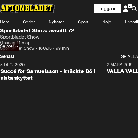
Logga in
Hem
Serier
Nyheter
Sport
Nöje
Livsstil
Sportbladet Show, avsnitt 72
Sportbladet Show
Onsdag 14 maj
Se mer
Sportbladet Show
•
18.07.16
•
99 min
Senast
SE ALLA
5 DEC. 2020
1:01
2 MARS 2019
Succé för Samuelsson - knäckte Bö i
VALLA VALLA:
sista skyttet