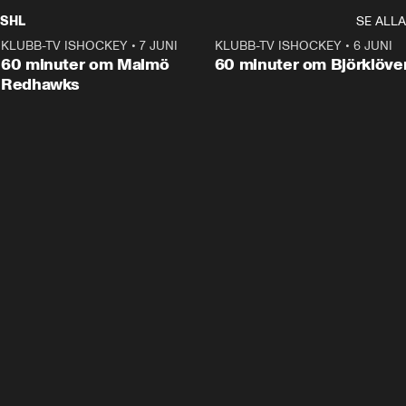
SHL
SE ALLA
KLUBB-TV ISHOCKEY
•
7 JUNI
1:02:53
KLUBB-TV ISHOCKEY
•
6 JUNI
1:0
Plus
60 minuter om Malmö
60 minuter om Björklöve
Redhawks