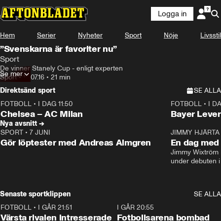
Logga in
Hem
Serier
Nyheter
Sport
Nöje
Livsstil
”Svenskarna är favoriter nu”
Sport
De vinner Stanely Cup - enligt experten
Se mer
Sport
•
18.07.16
•
21 min
Direktsänd sport
SE ALLA
FOTBOLL
•
I DAG 11:50
FOTBOLL
•
I D
Plus
Plus
Chelsea – AC Milan
Bayer Lever
Nya avsnitt →
SPORT
•
7 JUNI
16:36
JIMMY HJÄRTA
Gör löptester med Andreas Almgren
En dag med 
Jimmy Wixtröm 
under debuten i
Senaste sportklippen
SE ALLA
FOTBOLL
•
I GÅR 21:51
0:31
I GÅR 20:55
Värsta rivalen intresserade
Fotbollsarena bombad