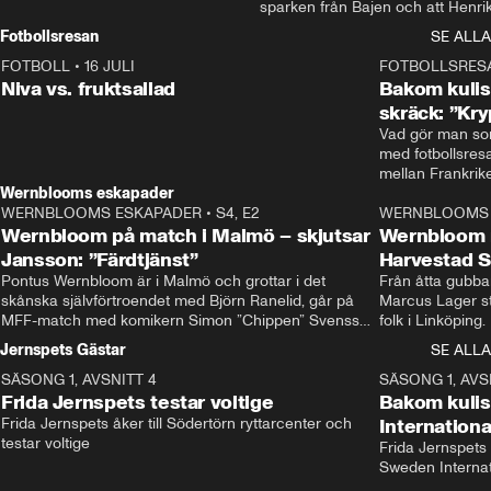
sparken från Bajen och att Henrik
Rydström tar över
Fotbollsresan
SE ALLA
FOTBOLL
•
16 JULI
0:44
FOTBOLLSRES
Niva vs. fruktsallad
Bakom kulis
skräck: ”Kry
Vad gör man som
med fotbollsres
Wernblooms eskapader
WERNBLOOMS ESKAPADER
•
S4, E2
38:23
WERNBLOOMS 
Wernbloom på match i Malmö – skjutsar
Wernbloom 
Jansson: ”Färdtjänst”
Harvestad 
Pontus Wernbloom är i Malmö och grottar i det 
Från åtta gubbar 
skånska självförtroendet med Björn Ranelid, går på 
Marcus Lager sta
MFF-match med komikern Simon ”Chippen” Svensson 
folk i Linköping
och hjälper skadade stjärnbacken Pontus Jansson 
och Wernbloom kl
Jernspets Gästar
SE ALLA
hem. 
SÄSONG 1, AVSNITT 4
13:37
SÄSONG 1, AVS
Frida Jernspets testar voltige
Bakom kuli
Frida Jernspets åker till Södertörn ryttarcenter och 
Internation
testar voltige
Frida Jernspets 
Sweden Interna