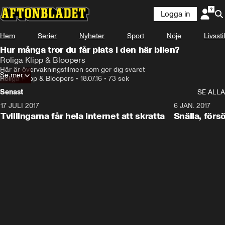
Logga in
Hem
Serier
Nyheter
Sport
Nöje
Livsstil
Hur många tror du får plats i den här bilen?
Roliga Klipp & Bloopers
Här är övervakningsfilmen som ger dig svaret
Se mer
Roliga Klipp & Bloopers
•
18.07.16
•
73 sek
Senast
SE ALLA
17 JULI 2017
0:29
6 JAN. 2017
Tvillingarna får hela internet att skratta
Snälla, förs