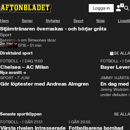
Logga in
Hem
Serier
Nyheter
Sport
Nöje
Livsstil
Stjärntränaren överraskas - och börjar gråta
Sport
Sanningen om Simeones tårar
Se mer
Sport
•
18.07.16
•
51 min
Direktsänd sport
SE ALLA
FOTBOLL
•
I DAG 11:50
FOTBOLL
•
I D
Plus
Plus
Chelsea – AC Milan
Bayer Lever
Nya avsnitt →
SPORT
•
7 JUNI
16:36
JIMMY HJÄRTA
Gör löptester med Andreas Almgren
En dag med 
Jimmy Wixtröm 
under debuten i
Senaste sportklippen
SE ALLA
FOTBOLL
•
I GÅR 21:51
0:31
I GÅR 20:55
Värsta rivalen intresserade
Fotbollsarena bombad