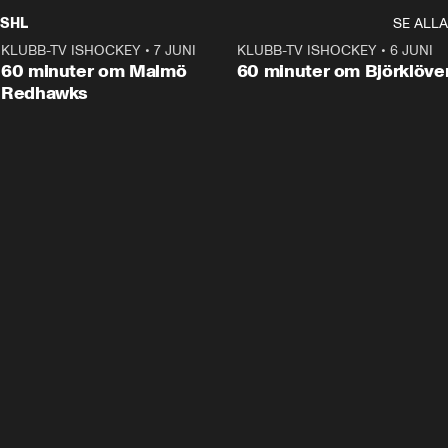
SHL
SE ALLA
KLUBB-TV ISHOCKEY
•
7 JUNI
1:02:53
KLUBB-TV ISHOCKEY
•
6 JUNI
1:0
Plus
60 minuter om Malmö
60 minuter om Björklöve
Redhawks