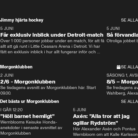
Jimmy hjärta hockey
SE ALLA
5 JUNI
11:14
5 JUNI
Får exklusiv inblick under Detroit-match
Så förvandl
Över 1 000 personer jobbar under en match, för att få 
Otroliga jobbet
allt att gå runt i Little Ceasars Arena i Detroit. Vi har 
fått en exklusiv inblick i hur allt fungerar inför och 
under match i världens bästa hockeyliga
Morgonklubben
SE ALLA
2 JUNI
SÄSONG 1, AVSN
2/6 - Morgonklubben
8/5 – Morg
Se tisdagens avsnitt av Morgonklubben här. Start 
Se fredagens av
09.00. 
Det bästa ur Morgonklubben
SE ALLA
I GÅR 12:20
1:14
5 JUNI
”Höll barnet hemligt”
Axén: ”Alla tror att jag
Wernblooms Keisuke Honda-
ogillar Rydström”
anekdoter i senaste avsnittet av 
Hör Alexander Axén och Pontus 
Morgonklubben
Wernbloom om att Kalle Karlsson 