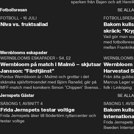
sparken från Bajen och att Henrik
Rydström tar över
Fotbollsresan
SE ALLA
FOTBOLL
•
16 JULI
0:44
FOTBOLLSRES
Niva vs. fruktsallad
Bakom kulis
skräck: ”Kry
Vad gör man som
med fotbollsres
Wernblooms eskapader
WERNBLOOMS ESKAPADER
•
S4, E2
38:23
WERNBLOOMS 
Wernbloom på match i Malmö – skjutsar
Wernbloom 
Jansson: ”Färdtjänst”
Harvestad 
Pontus Wernbloom är i Malmö och grottar i det 
Från åtta gubbar 
skånska självförtroendet med Björn Ranelid, går på 
Marcus Lager sta
MFF-match med komikern Simon ”Chippen” Svensson 
folk i Linköping
och hjälper skadade stjärnbacken Pontus Jansson 
och Wernbloom kl
Jernspets Gästar
SE ALLA
hem. 
SÄSONG 1, AVSNITT 4
13:37
SÄSONG 1, AVS
Frida Jernspets testar voltige
Bakom kuli
Frida Jernspets åker till Södertörn ryttarcenter och 
Internation
testar voltige
Frida Jernspets 
Sweden Interna