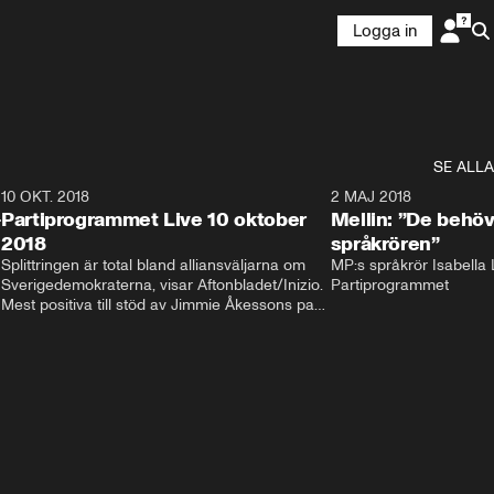
Logga in
SE ALLA
2
10 OKT. 2018
28:52
2 MAJ 2018
-
Partiprogrammet Live 10 oktober
Mellin: ”De behöv
2018
språkrören”
Splittringen är total bland alliansväljarna om 
MP:s språkrör Isabella L
Sverigedemokraterna, visar Aftonbladet/Inizio. 
Partiprogrammet
Mest positiva till stöd av Jimmie Åkessons parti 
är KD och M. Bland Annie Lööfs väljare säger 
väljarna blankt nej till SD – 92 procent vill i 
stället regera med hjälp av 
Socialdemokraterna.