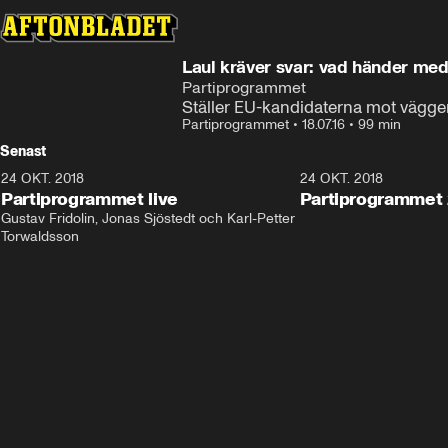
Laul kräver svar: vad händer me
Partiprogrammet
Ställer EU-kandidaterna mot väggen i
Partiprogrammet
•
18.07.16
•
99 min
Senast
24 OKT. 2018
32:13
24 OKT. 2018
Partiprogrammet live
Partiprogrammet 
Gustav Fridolin, Jonas Sjöstedt och Karl-Petter 
Torwaldsson