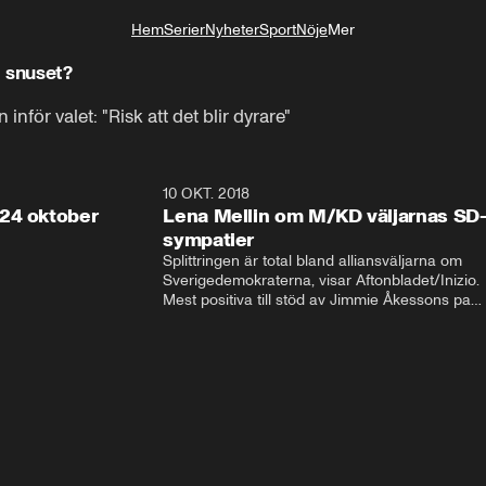
Hem
Serier
Nyheter
Sport
Nöje
Mer
Livsstil
d snuset?
nför valet: "Risk att det blir dyrare"
32:13
10 OKT. 2018
28:5
24 oktober
Lena Mellin om M/KD väljarnas SD
sympatier
Splittringen är total bland alliansväljarna om 
Sverigedemokraterna, visar Aftonbladet/Inizio. 
Mest positiva till stöd av Jimmie Åkessons parti 
är KD och M. Bland Annie Lööfs väljare säger 
väljarna blankt nej till SD – 92 procent vill i 
stället regera med hjälp av 
Socialdemokraterna.