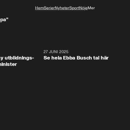
Hem
Serier
Nyheter
Sport
Nöje
Mer
Livsstil
opa”
2:28
27 JUNI 2025
32:2
y utbildnings-
Se hela Ebba Busch tal här
inister