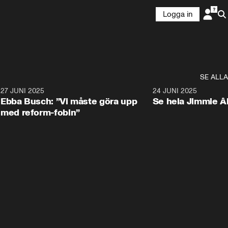
Logga in
SE ALLA
1
27 JUNI 2025
1:24
24 JUNI 2025
Ebba Busch: ”Vi måste göra upp
Se hela Jimmie Å
med reform-fobin”