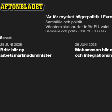
”Är för mycket högerpolitik i Eur
Samhälle och politik
Vänsters slutspurtar inför EU-valet
Samhälle och politik
•
18.07.16
•
133 sek
Senast
28 JUNI 2025
1:48
28 JUNI 2025
Britz blir ny
Mohamsson blir n
arbetsmarknadsminister
och integrationsm