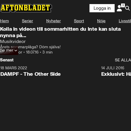
Logga in
Hem
Serier
Nyheter
Sport
Nöje
Livsstil
Kolla in videon till sommarhitten du inte kan sluta
nynna på...
Musikvideor
Årets sommarplåga? Döm själva!
Se mer
Musikvideor
•
18.07.16
•
3 min
Senast
SE ALLA
18 MARS 2022
3:34
14 JULI 2016
DAMPF - The Other Side
Exklusivt: H