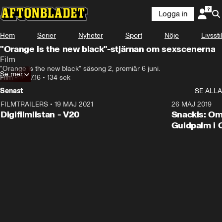
Logga in
Hem
Serier
Nyheter
Sport
Nöje
Livsstil
"Orange is the new black"-stjärnan om sexscenerna
Film
"Orange is the new black" säsong 2, premiär 6 juni.
Se mer
Film
•
18.07.16
•
134 sek
Senast
SE ALLA
FILMTRAILERS
•
19 MAJ 2021
2:00
26 MAJ 2019
Digifilmlistan - V20
Snackis: Om
Guldpalm i