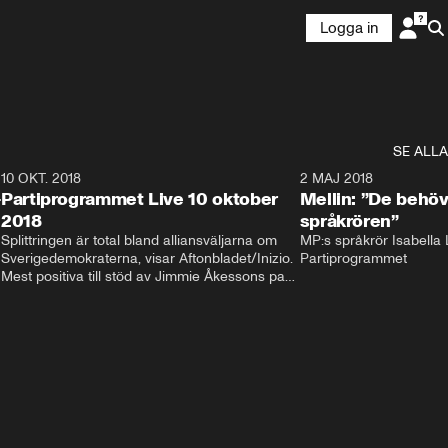
Logga in
SE ALLA
2
10 OKT. 2018
28:52
2 MAJ 2018
-
Partiprogrammet Live 10 oktober
Mellin: ”De behöv
2018
språkrören”
Splittringen är total bland alliansväljarna om 
MP:s språkrör Isabella L
Sverigedemokraterna, visar Aftonbladet/Inizio. 
Partiprogrammet
Mest positiva till stöd av Jimmie Åkessons parti 
är KD och M. Bland Annie Lööfs väljare säger 
väljarna blankt nej till SD – 92 procent vill i 
stället regera med hjälp av 
Socialdemokraterna.