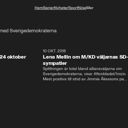
Hem
Serier
Nyheter
Sport
Nöje
Mer
Livsstil
n med Sverigedemokraterna
32:13
10 OKT. 2018
28:5
24 oktober
Lena Mellin om M/KD väljarnas SD
sympatier
Splittringen är total bland alliansväljarna om 
Sverigedemokraterna, visar Aftonbladet/Inizio. 
Mest positiva till stöd av Jimmie Åkessons parti 
är KD och M. Bland Annie Lööfs väljare säger 
väljarna blankt nej till SD – 92 procent vill i 
stället regera med hjälp av 
Socialdemokraterna.