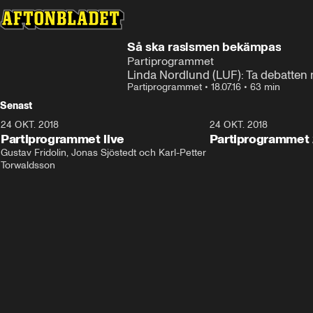
Så ska rasismen bekämpas
Partiprogrammet
Linda Nordlund (LUF): Ta debatte
Partiprogrammet
•
18.07.16
•
63 min
Senast
24 OKT. 2018
32:13
24 OKT. 2018
Partiprogrammet live
Partiprogrammet 
Gustav Fridolin, Jonas Sjöstedt och Karl-Petter 
Torwaldsson