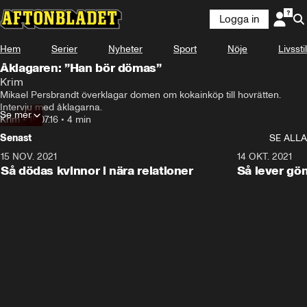
Logga in
Hem
Serier
Nyheter
Sport
Nöje
Livsstil
Åklagaren: ”Han bör dömas”
Krim
Mikael Persbrandt överklagar domen om kokainköp till hovrätten. 
Intervju med åklagarna.
Se mer
Krim
•
18.07.16
•
4 min
Senast
SE ALLA
15 NOV. 2021
3:28
14 OKT. 2021
Så dödas kvinnor i nära relationer
Så lever gö