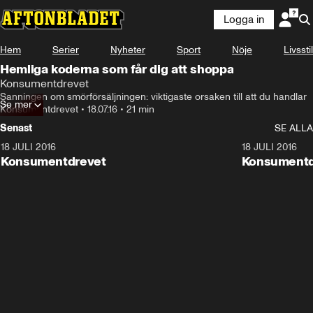
Logga in
Hem
Serier
Nyheter
Sport
Nöje
Livsstil
Hemliga koderna som får dig att shoppa
Konsumentdrevet
Sanningen om smörförsäljningen: viktigaste orsaken till att du handlar
Se mer
Konsumentdrevet
•
18.07.16
•
21 min
Senast
SE ALLA
18 JULI 2016
21:33
18 JULI 2016
Konsumentdrevet
Konsumentd