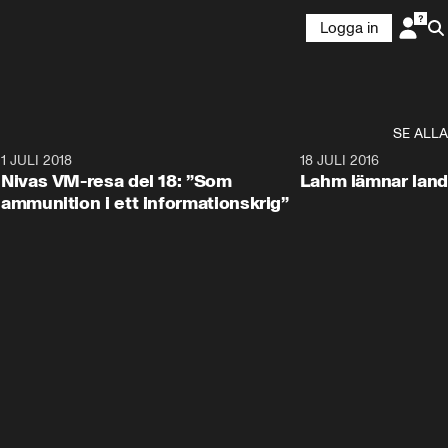
Logga in
SE ALLA
4
1 JULI 2018
6:41
18 JULI 2016
Nivas VM-resa del 18: ”Som
Lahm lämnar land
ammunition i ett informationskrig”