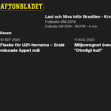
Laul och Niva inför Brasilien - Kr
Fotbolls-VM 2014
Fotbolls-VM 2014
•
18.07.16
•
4 min
Senast
10 SEP. 2024
3:00
11 AUG. 2023
Fiasko för U21-herrarna – Erabi
Miljonregnet över
missade öppet mål
"Otroligt kul!"