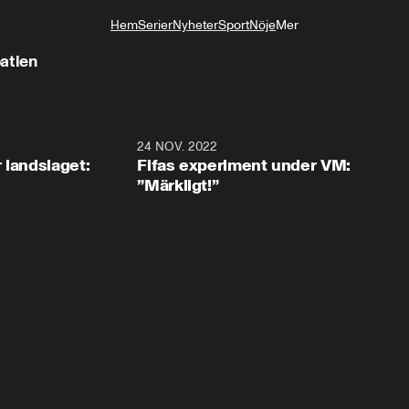
Hem
Serier
Nyheter
Sport
Nöje
Mer
Livsstil
oatien
0:35
24 NOV. 2022
1:4
 landslaget:
Fifas experiment under VM:
”Märkligt!”