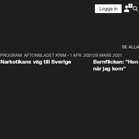
Logga in
SE ALLA
21
5
PROGRAM: AFTONBLADET KRIM
•
1 APR. 2021
1:52
29 MARS 2021
Narkotikans väg till Sverige
Barnflickan: ”Hon
när jag kom”