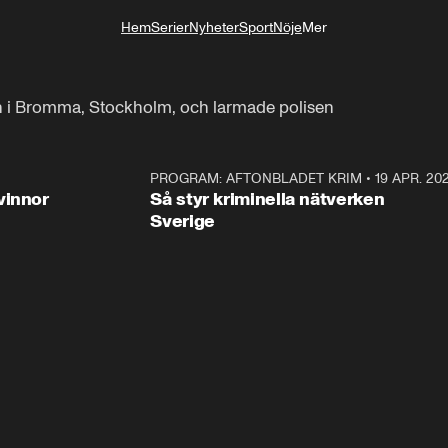
Hem
Serier
Nyheter
Sport
Nöje
Mer
Livsstil
en i Bromma, Stockholm, och larmade polisen
3:00
PROGRAM: AFTONBLADET KRIM
•
19 APR. 20
2:5
vinnor
Så styr kriminella nätverken
Sverige