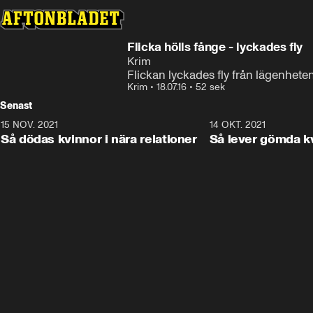
Flicka hölls fånge - lyckades fly
Krim
Flickan lyckades fly från lägenhet
Krim
•
18.07.16
•
52 sek
Senast
15 NOV. 2021
3:28
14 OKT. 2021
Så dödas kvinnor i nära relationer
Så lever gömda k