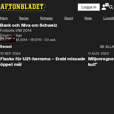
Logga in
Hem
Serier
Nyheter
Sport
Nöje
Livsstil
Bank och Niva om Schweiz
Fotbolls-VM 2014
Dagens fråga
Se mer
Fotbolls-VM 2014
•
18.07.16
•
93 sek
Senast
SE ALLA
10 SEP. 2024
3:00
11 AUG. 2023
Fiasko för U21-herrarna – Erabi missade
Miljonregnet
öppet mål
kul!"