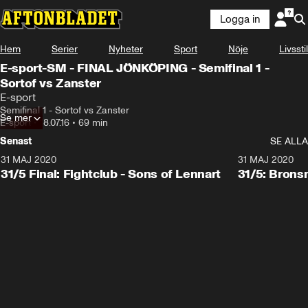
Logga in
Hem
Serier
Nyheter
Sport
Nöje
Livsstil
E-sport-SM - FINAL JÖNKÖPING - Semifinal 1 -
Sortof vs Zanster
E-sport
Semifinal 1 - Sortof vs Zanster
Se mer
E-sport
•
18.07.16
•
69 min
Senast
SE ALLA
31 MAJ 2020
31 MAJ 2020
31/5 Final: Fightclub - Sons of Lennart
31/5: Brons