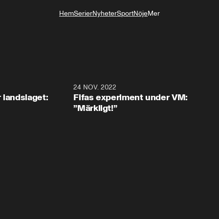
Hem
Serier
Nyheter
Sport
Nöje
Mer
Livsstil
0:35
24 NOV. 2022
1:4
 landslaget:
Fifas experiment under VM:
”Märkligt!”