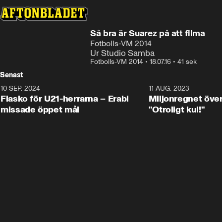
Så bra är Suarez på att filma
Fotbolls-VM 2014
Ur Studio Samba
Fotbolls-VM 2014
•
18.07.16
•
41 sek
Senast
10 SEP. 2024
3:00
11 AUG. 2023
Fiasko för U21-herrarna – Erabi
Miljonregnet över
missade öppet mål
"Otroligt kul!"