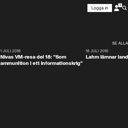
Logga in
SE ALLA
4
1 JULI 2018
6:41
18 JULI 2016
Nivas VM-resa del 18: ”Som
Lahm lämnar land
ammunition i ett informationskrig”