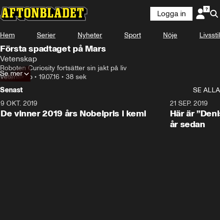
Logga in
Hem
Serier
Nyheter
Sport
Nöje
Livsstil
Första spadtaget på Mars
Vetenskap
Roboten Curiosity fortsätter sin jakt på liv
Se mer
Vetenskap
•
19.07.16
•
38 sek
Senast
SE ALLA
9 OKT. 2019
21 SEP. 2019
De vinner 2019 års Nobelpris i kemi
Här är ”Den
år sedan