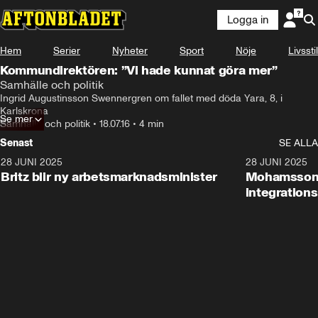
Logga in
Hem
Serier
Nyheter
Sport
Nöje
Livsstil
Kommundirektören: ”Vi hade kunnat göra mer”
Samhälle och politik
Ingrid Augustinsson Swennergren om fallet med döda Yara, 8, i 
Karlskrona
Se mer
Samhälle och politik
•
18.07.16
•
4 min
Senast
SE ALLA
28 JUNI 2025
1:48
28 JUNI 2025
Britz blir ny arbetsmarknadsminister
Mohamsson b
integration