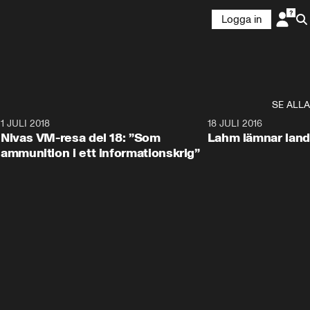
Logga in
SE ALLA
4
1 JULI 2018
6:41
18 JULI 2016
Nivas VM-resa del 18: ”Som
Lahm lämnar land
ammunition i ett informationskrig”