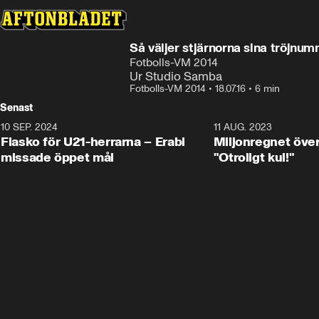
Så väljer stjärnorna sina tröjnu
Fotbolls-VM 2014
Ur Studio Samba
Fotbolls-VM 2014
•
18.07.16
•
6 min
Senast
10 SEP. 2024
3:00
11 AUG. 2023
Fiasko för U21-herrarna – Erabi
Miljonregnet över
missade öppet mål
"Otroligt kul!"