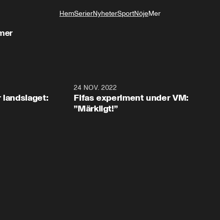
Hem
Serier
Nyheter
Sport
Nöje
Mer
Livsstil
mmer
0:35
24 NOV. 2022
1:4
 landslaget:
Fifas experiment under VM:
”Märkligt!”