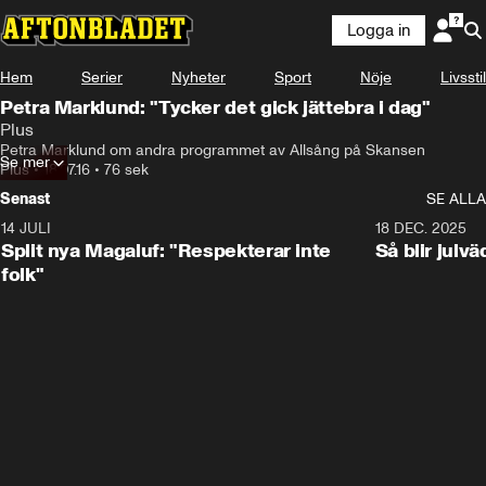
Logga in
Hem
Serier
Nyheter
Sport
Nöje
Livsstil
Petra Marklund: "Tycker det gick jättebra i dag"
Plus
Petra Marklund om andra programmet av Allsång på Skansen
Se mer
Plus
•
18.07.16
•
76 sek
Senast
SE ALLA
14 JULI
1:34
18 DEC. 2025
Split nya Magaluf: "Respekterar inte
Så blir julv
folk"