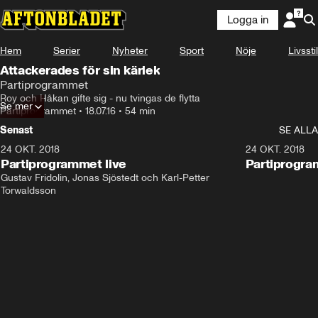
Logga in
Hem
Serier
Nyheter
Sport
Nöje
Livsstil
Attackerades för sin kärlek
Partiprogrammet
Roy och Håkan gifte sig - nu tvingas de flytta
Se mer
Partiprogrammet
•
18.07.16
•
54 min
Senast
SE ALLA
24 OKT. 2018
32:13
24 OKT. 2018
Partiprogrammet live
Partiprogra
Gustav Fridolin, Jonas Sjöstedt och Karl-Petter 
Torwaldsson