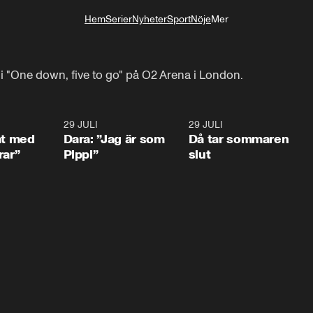
Hem
Serier
Nyheter
Sport
Nöje
Mer
Livsstil
i "One down, five to go" på O2 Arena i London.
1:02
29 JULI
0:41
29 JULI
0:3
at med
Dara: ”Jag är som
Då tar sommaren
rar”
Pippi”
slut