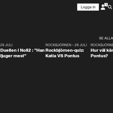
Logga in
SE ALLA
9
29 JULI
0:47
ROCKBJÖRNEN
•
28 JULI
0:15
ROCKBJÖRN
Duellen i Noll2 : ”Han
Rockbjörnen-quiz:
Hur väl kä
ljuger mest”
Katia VS Pontus
Pontus?