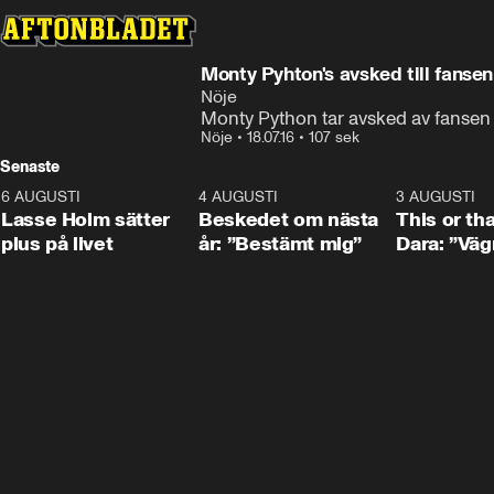
Monty Pyhton's avsked till fansen
Nöje
Monty Python tar avsked av fansen 
Nöje
•
18.07.16
•
107 sek
Senaste
6 AUGUSTI
1:04
4 AUGUSTI
0:24
3 AUGUSTI
Lasse Holm sätter
Beskedet om nästa
This or th
plus på livet
år: ”Bestämt mig”
Dara: ”Väg