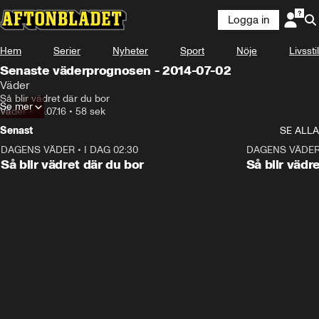
Logga in
Hem
Serier
Nyheter
Sport
Nöje
Livsstil
Senaste väderprognosen - 2014-07-02
Väder
Så blir vädret där du bor
Se mer
Väder
•
18.07.16
•
58 sek
Senast
SE ALLA
DAGENS VÄDER
•
I DAG 02:30
1:06
DAGENS VÄDE
Så blir vädret där du bor
Så blir vädr