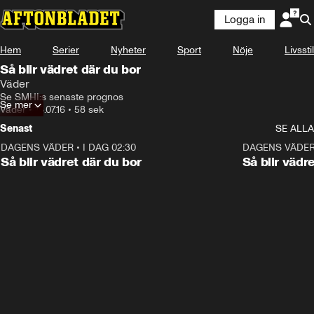
Logga in
Hem
Serier
Nyheter
Sport
Nöje
Livsstil
Så blir vädret där du bor
Väder
Se SMHI:s senaste prognos
Se mer
Väder
•
18.07.16
•
58 sek
Senast
SE ALLA
DAGENS VÄDER
•
I DAG 02:30
1:06
DAGENS VÄDE
Så blir vädret där du bor
Så blir vädr